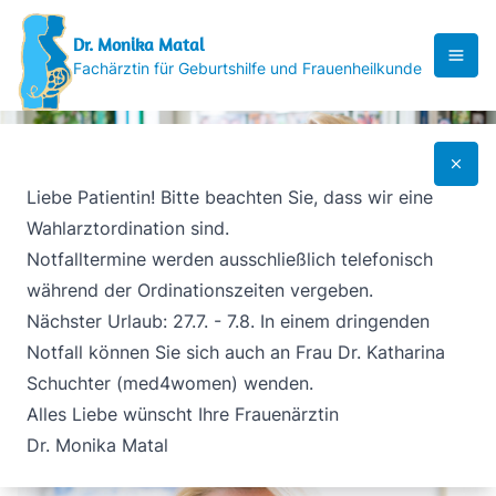
Zur Navigation springen
Zum Inhalt springen
Dr. Monika Matal
Fachärztin für Geburtshilfe und Frauenheilkunde
Me
Sch
Liebe Patientin! Bitte beachten Sie, dass wir eine
Wahlarztordination sind.
Notfalltermine werden ausschließlich telefonisch
Geburtshilfe und Frauenheilkunde in 1130 Wien
während der Ordinationszeiten vergeben.
Nächster Urlaub: 27.7. - 7.8. In einem dringenden
vereinbaren
Anrufen
Termin
+43 (1) 879 39 87
Notfall können Sie sich auch an Frau Dr. Katharina
Schuchter (med4women) wenden.
Alles Liebe wünscht Ihre Frauenärztin
Dr. Monika Matal